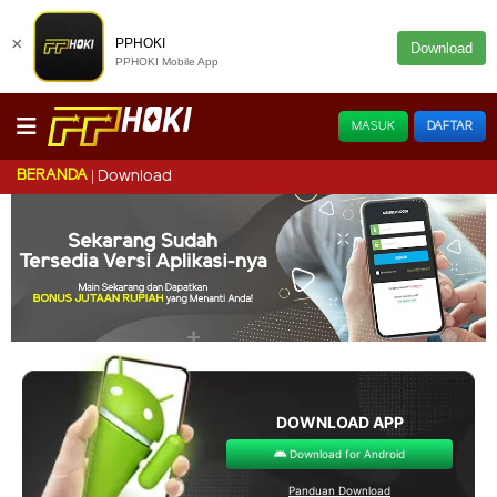
×
PPHOKI
Download
PPHOKI Mobile App
MASUK
DAFTAR
BERANDA
Download
DOWNLOAD APP
Download for Android
Panduan Download