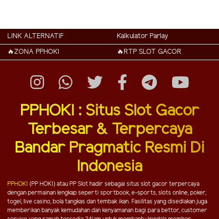
LINK ALTERNATIF
Kalkulator Parlay
🔥ZONA PPHOKI
🔥RTP SLOT GACOR
PPHOKI : Situs Slot Gacor
Terbesar & Terpercaya
Bandar Pragmatic Resmi Di
Indonesia
PPHOKI
(PP HOKI) atau PP Slot hadir sebagai situs slot gacor terpercaya
dengan permainan lengkap seperti sportbook, e-sports, slots online, poker,
togel, live casino, bola tangkas dan tembak ikan. Fasilitas yang disediakan juga
memberikan banyak kemudahan dan kenyamanan bagi para bettor, customer