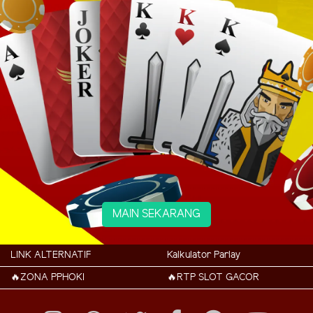
MAIN SEKARANG
LINK ALTERNATIF
Kalkulator Parlay
🔥ZONA PPHOKI
🔥RTP SLOT GACOR