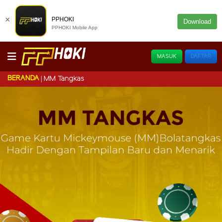
×
PPHOKI
Download
PPHOKI Mobile App
MASUK
DAFTAR
BERANDA
MM Tangkas